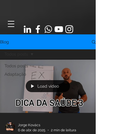
Blog
Todos posts
Todos posts
Adaptação
Load video
Jorge Kovács
6 de abr. de 2025
2 min de leitura