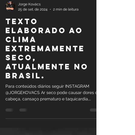
Jorge Kovács
25 de set. de 2024
2 min de leitura
Texto
elaborado AO
CLIMA
EXTREMAMENTE
SECO,
ATUALMENTE NO
BRASIL.
Para conteúdos diários seguir INSTAGRAM
@JORGEKOVACS Ar seco pode causar dores de
cabeça, cansaço prematuro e taquicardia,
afirma JK. Faz...