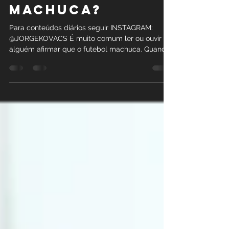
FUTEBOL
MACHUCA?
Para conteúdos diários seguir INSTAGRAM:
@JORGEKOVACS É muito comum ler ou ouvir
alguém afirmar que o futebol machuca. Quando
garoto me...