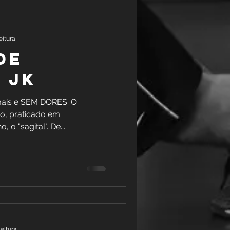
eitura
de
 jk
mais e SEM DORES. O
co, praticado em
o "sagital". De...
leitura