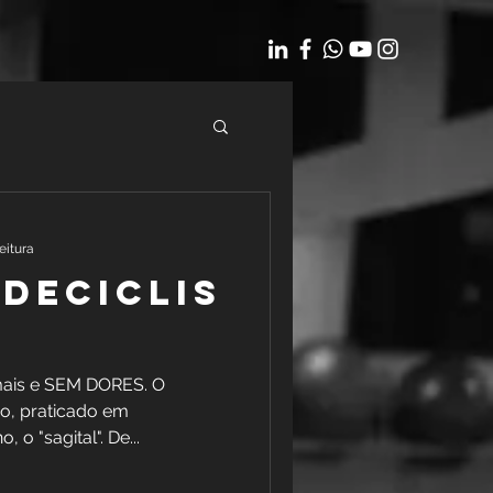
eitura
deciclis
mais e SEM DORES. O
co, praticado em
o "sagital". De...