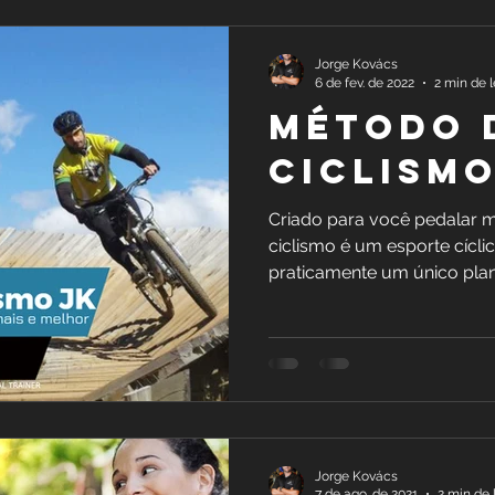
Jorge Kovács
6 de fev. de 2022
2 min de l
Método 
ciclismo
Criado para você pedalar 
ciclismo é um esporte cícli
praticamente um único plano, 
Jorge Kovács
7 de ago. de 2021
2 min de 