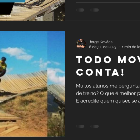
Jorge Kovács
8 de jul. de 2023
1 min de le
TODO MO
CONTA!
Muitos alunos me pergunta
de treino? O que é melhor p
E acredite quem quiser, se as