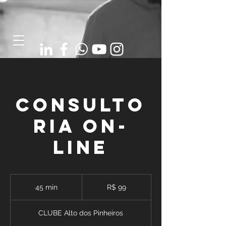
Consulto
ria On-
Line
99
Reais
45 min
4
R$ 99
brasileiros
5
m
CLUBE Alto dos Pinheiros
i
n