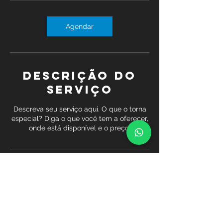
Agendar
Descrição do
serviço
Descreva seu serviço aqui. O que o torna
especial? Diga o que você tem a oferecer,
onde está disponível e o preço.
Informações de
contato
Rua Guerra Junqueiro, 115 Alto de
Pinheiros – São Paulo – SP CEP 05463-